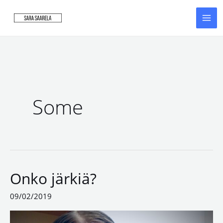
Siirry
sisältöön
Some
Onko järkiä?
Onko
järkiä?
09/02/2019