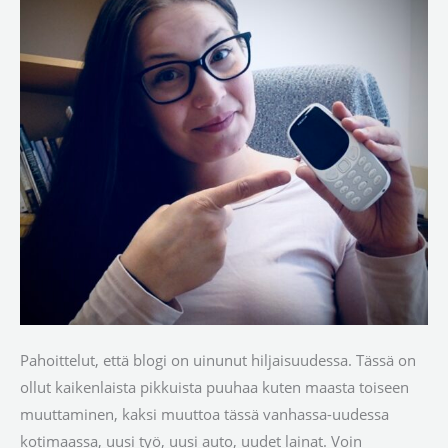
Pahoittelut, että blogi on uinunut hiljaisuudessa. Tässä on
ollut kaikenlaista pikkuista puuhaa kuten maasta toiseen
muuttaminen, kaksi muuttoa tässä vanhassa-uudessa
kotimaassa, uusi työ, uusi auto, uudet lainat. Voin