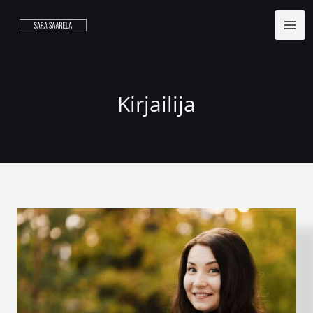
Siirry
sisältöön
Kirjailija