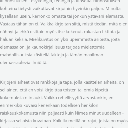
kiinnostukseni. Psykologia, teologia ja filosofia kiinnostuksen
kohteina tietysti vaikuttavat kirjoihin hyvinkin paljon. Minulta
kysellään usein, kerronko omasta tai jonkun ystäväni elämästä.
Vastaus tähän on ei. Vaikka kirjoitan siitä, mistä tiedän, mitä olen
nähnyt ja ehkä osittain myös itse kokenut, rakastan fiktiota ja
haluan keksiä. Mielikuvitus on yksi upeimmista asioista, joita
elämässä on, ja kaunokirjallisuus tarjoaa mielettömiä
mahdollisuuksia käsitellä faktoja ja tämän maailman
olemassaolevia ilmiöitä.
Kirjojeni aiheet ovat rankkoja ja tapa, jolla käsittelen aiheita, on
sellainen, että en voisi kirjoittaa toisten tai omia kipeitä
kokemuksia niin auki. Vaikka rehellisyyttä arvostankin, en
esimerkiksi kuvaisi kenenkään todellisen henkilön
raiskauskokemusta niin paljaasti kuin Nimeä minut uudelleen -
kirjassa sellaista kuvataan. Kaikilla meillä on rajat, joista on myös