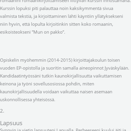
romaanini romaanikirjoittamiseen liittyvän kurssin innostamana.
Kurssin lopuksi piti palauttaa noin kaksikymmentä sivua
valmista tekstiä, ja kirjoittaminen lähti käyntiin yllätyksekseni
niin hyvin, että lopulta kirjoitinkin sitten koko romaanin,
esikoisteokseni ”Mun on pakko”.
Opiskelin myöhemmin (2014-2015) kirjoittajakoulun toisen
vuoden EP-opistolla ja suoritin samalla aineopinnot Jyväskylään.
Kandidaatintyössäni tutkin kaunokirjallisuutta vaikuttamisen
keinona ja työni sovellusosiossa pohdin, miten
kaunokirjallisuudella voidaan vaikuttaa naisen asemaan
uskonnollisessa yhteisössä.
2.
Lapsuus
Synnyin ja vietin lapsuuteni Lapualla. Perheeseeni kuului äiti ja