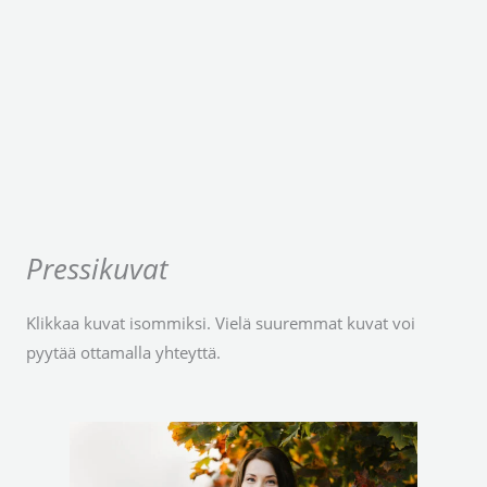
Pressikuvat
Klikkaa kuvat isommiksi. Vielä suuremmat kuvat voi
pyytää ottamalla yhteyttä.