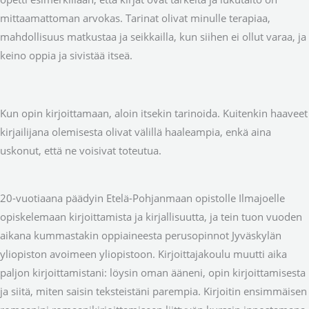
mittaamattoman arvokas. Tarinat olivat minulle terapiaa,
mahdollisuus matkustaa ja seikkailla, kun siihen ei ollut varaa, ja
keino oppia ja sivistää itseä.
Kun opin kirjoittamaan, aloin itsekin tarinoida. Kuitenkin haaveet
kirjailijana olemisesta olivat välillä haaleampia, enkä aina
uskonut, että ne voisivat toteutua.
20-vuotiaana päädyin Etelä-Pohjanmaan opistolle Ilmajoelle
opiskelemaan kirjoittamista ja kirjallisuutta, ja tein tuon vuoden
aikana kummastakin oppiaineesta perusopinnot Jyväskylän
yliopiston avoimeen yliopistoon. Kirjoittajakoulu muutti aika
paljon kirjoittamistani: löysin oman ääneni, opin kirjoittamisesta
ja siitä, miten saisin teksteistäni parempia. Kirjoitin ensimmäisen