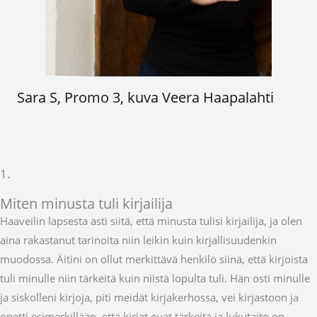
Sara S, Promo 3, kuva Veera Haapalahti
1.
Miten minusta tuli kirjailija
Haaveilin lapsesta asti siitä, että minusta tulisi kirjailija, ja olen
aina rakastanut tarinoita niin leikin kuin kirjallisuudenkin
muodossa. Äitini on ollut merkittävä henkilö siinä, että kirjoista
tuli minulle niin tärkeitä kuin niistä lopulta tuli. Hän osti minulle
ja siskolleni kirjoja, piti meidät kirjakerhossa, vei kirjastoon ja
opetti esimerkillään, että kirjat ovat tärkeitä ja lukutaito on