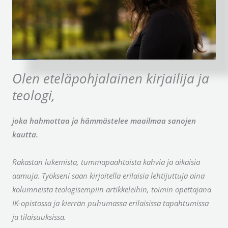
Olen eteläpohjalainen kirjailija ja
teologi,
joka hahmottaa ja hämmästelee maailmaa sanojen
kautta.
Rakastan lukemista, tummapaahtoista kahvia ja aikaisia
aamuja. Työkseni saan kirjoitella erilaisia lehtijuttuja aina
kolumneista teologisempiin artikkeleihin, toimin opettajana
IK-opistossa ja kierrän puhumassa erilaisissa tapahtumissa
ja tilaisuuksissa.