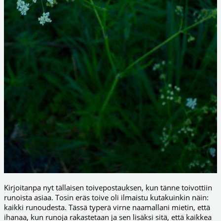
Kirjoitanpa nyt tällaisen toivepostauksen, kun tänne toivottiin
runoista asiaa. Tosin eräs toive oli ilmaistu kutakuinkin näin:
kaikki runoudesta. Tässä typerä virne naamallani mietin, että
ihanaa, kun runoja rakastetaan ja sen lisäksi sitä, että kaikkea